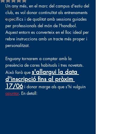
Un any més, en el marc del campus d'estiu del 
Notícies
club, es vol donar continuïtat als entrenaments 
Equips
específics i de qualitat amb sessions guiades 
per professionals del món de l'handbol. 
Aquest entorn es converteix en el lloc ideal per 
rebre instruccions amb un tracte més proper i 
personalitzat.
Enguany tornarem a comptar amb la 
presència de cares habituals i tres novetats. 
s'allargui la data 
Això farà que
d'inscripció fins al pròxim 
17/06
i donar marge als que s'hi vulguin 
apuntar
. En detall: