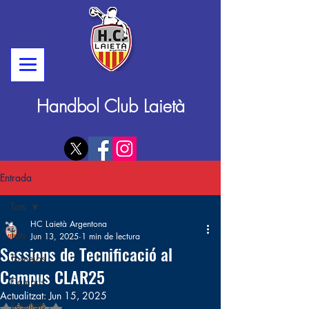
Handbol Club Laietà
Entrada
Tots
HC Laietà Argentona
Tots
Jun 13, 2025
1 min de lectura
Sessions de Tecnificació al
Tornejos
Campus CLAR25
Campus
Actualitzat:
Jun 15, 2025
Resultats
Puntuat amb NaN de 5 estrelles.