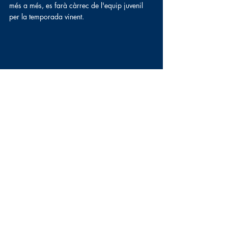
més a més, es farà càrrec de l'equip juvenil 
per la temporada vinent.
#somlaietansilaietanes
Campus
Notícies
Campus