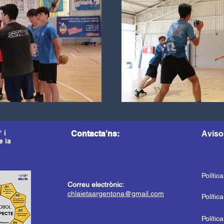
 i
Contacta'ns:
Aviso
e la
Polític
Correu electrònic:
chlaietaargentona@gmail.com
Polític
Polític