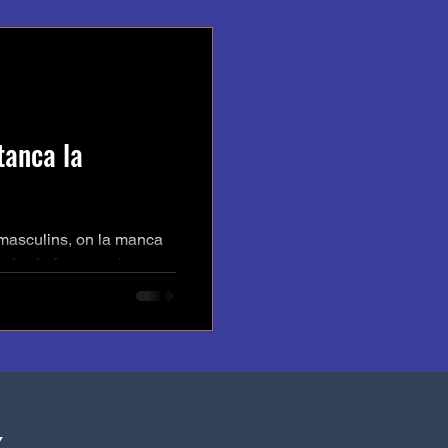
tanca la
 masculins, on la manca
igència fos superior.
porada dels...