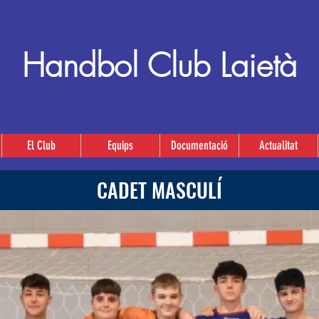
Handbol Club Laietà
El Club
Equips
Documentació
Actualitat
CADET MASCULÍ