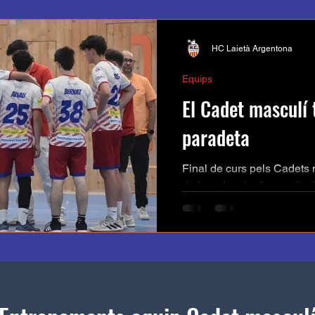
HC Laietà Argentona
Equips
El Cadet masculí 
paradeta
Final de curs pels Cadets
de jugadors ha fet que l'ex
Llegiu la crònica de la tem