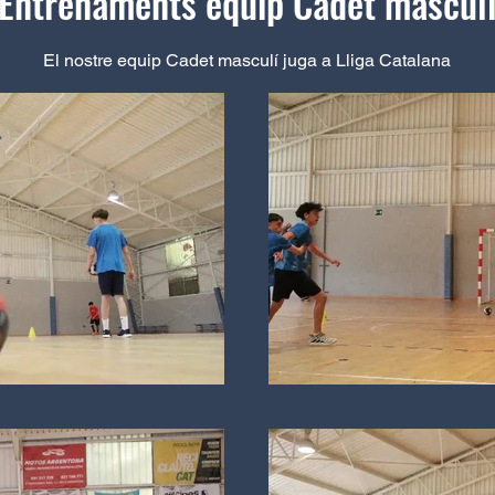
Entrenaments equip Cadet mascul
El nostre equip Cadet masculí juga a Lliga Catalana